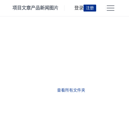
项目
文章
产品
新闻
图片
登录
注册
查看所有文件夹