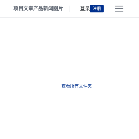
项目
文章
产品
新闻
图片
登录
注册
查看所有文件夹