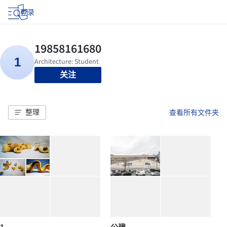
登录
关注
整理
查看所有文件夹