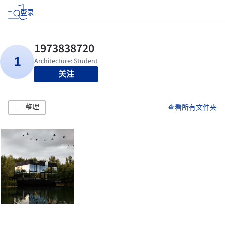
登录
关注
整理
查看所有文件夹