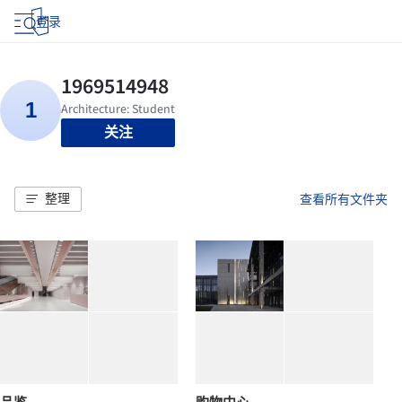
登录
关注
整理
查看所有文件夹