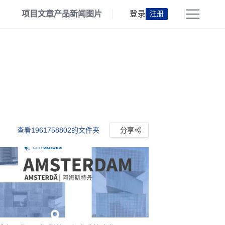
项目
文章
产品
新闻
图片
登录
注册
查看1961758802的文件夹
分享