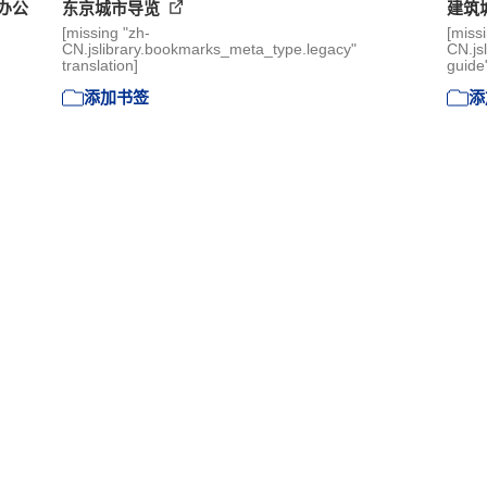
办公
东京城市导览
建筑
[missing "zh-
[miss
CN.jslibrary.bookmarks_meta_type.legacy"
CN.js
translation]
guide"
添加书签
添