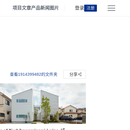
项目
文章
产品
新闻
图片
登录
注册
查看1914399482的文件夹
分享