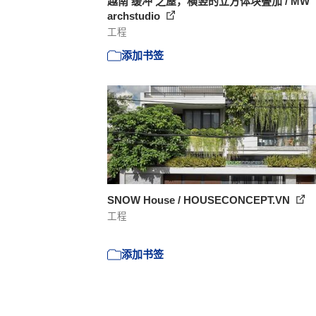
越南‘缓冲’之屋，横竖的立方体块叠加 / MW
archstudio
工程
添加书签
SNOW House / HOUSECONCEPT.VN
工程
添加书签