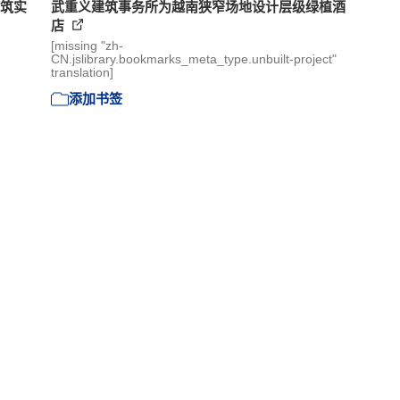
建筑实
武重义建筑事务所为越南狭窄场地设计层级绿植酒
店
[missing "zh-
CN.jslibrary.bookmarks_meta_type.unbuilt-project"
translation]
添加书签