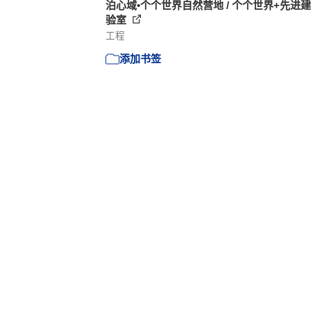
泊心域•个个世界自然营地 / 个个世界+先进
验室
工程
添加书签