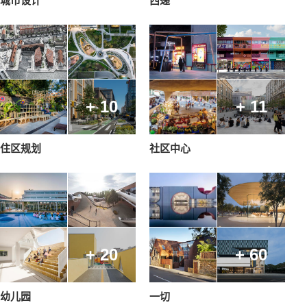
城市设计
西递
+ 10
+ 11
住区规划
社区中心
+ 20
+ 60
幼儿园
一切