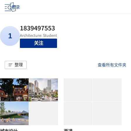
登录
关注
整理
查看所有文件夹