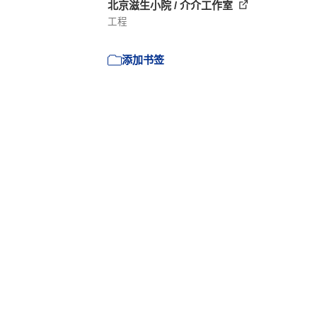
北京滋生小院 / 介介工作室
工程
添加书签