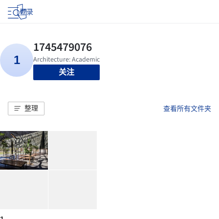
登录
关注
整理
查看所有文件夹