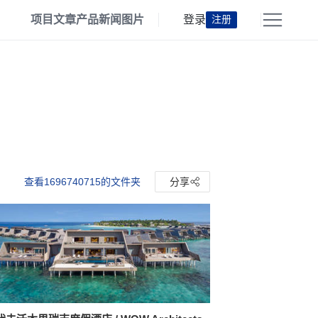
项目
文章
产品
新闻
图片
登录
注册
查看1696740715的文件夹
分享