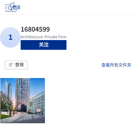
登录
关注
整理
查看所有文件夹