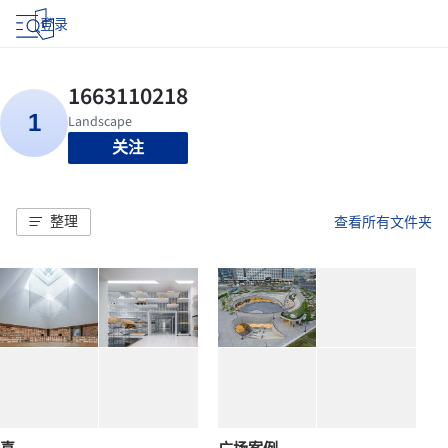
登录
关注
整理
查看所有文件夹