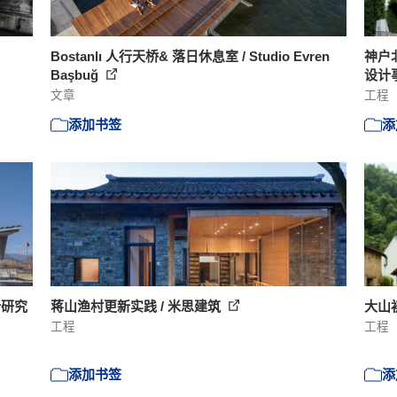
Bostanlı 人行天桥& 落日休息室 / Studio Evren
神户
Başbuğ
设计
文章
工程
添加书签
添
计研究
蒋山渔村更新实践 / 米思建筑
大山
工程
工程
添加书签
添