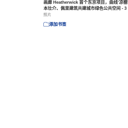
画廊 Heatherwick 首个东京项目，曲线‘凉棚
本壮介、佩里建筑共建城市绿色公共空间 - 3
照片
添加书签