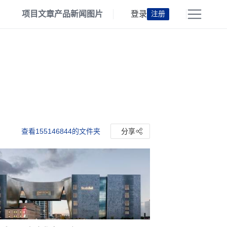
项目
文章
产品
新闻
图片
登录
注册
查看155146844的文件夹
分享