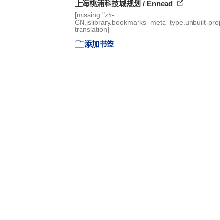
上海桃浦科技城规划 / Ennead
[missing "zh-
CN.jslibrary.bookmarks_meta_type.unbuilt-proj
translation]
添加书签