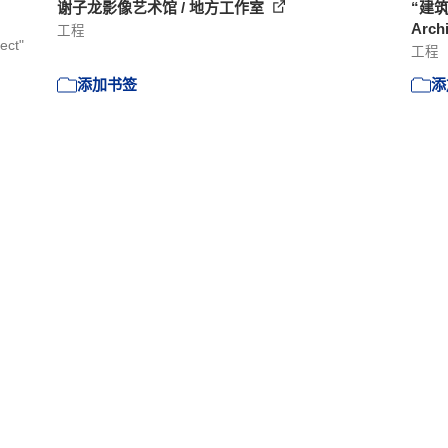
谢子龙影像艺术馆 / 地方工作室
“建筑
Arch
工程
ect"
工程
添加书签
添