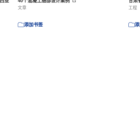
‘马西亚
40个混凝土细部设计案例
甘肃
文章
工程
添加书签
添