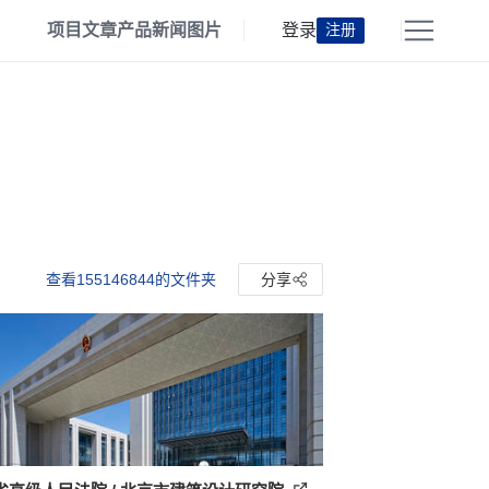
项目
文章
产品
新闻
图片
登录
注册
查看155146844的文件夹
分享