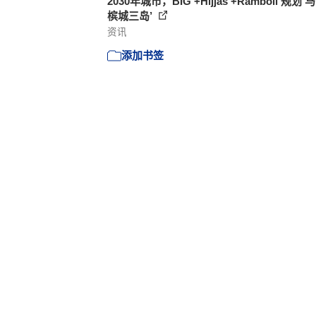
2030年城市，BIG +Hijjas +Ramboll 规划
槟城三岛’
资讯
添加书签