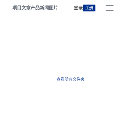
项目
文章
产品
新闻
图片
登录
注册
查看所有文件夹