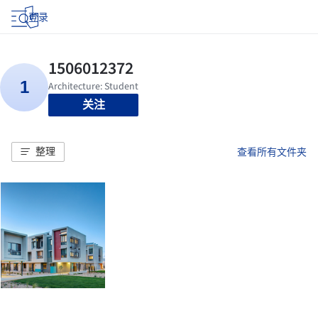
登录
关注
整理
查看所有文件夹