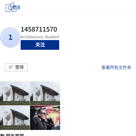
登录
关注
整理
查看所有文件夹