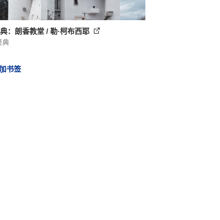
典：朗香教堂 / 勒·柯布西耶
经典
加书签