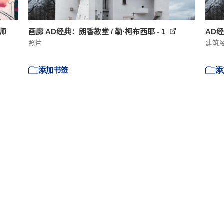
师
画廊 AD经典：朗香教堂 / 勒·柯布西耶 - 1
AD经
照片
建筑
添加书签
添