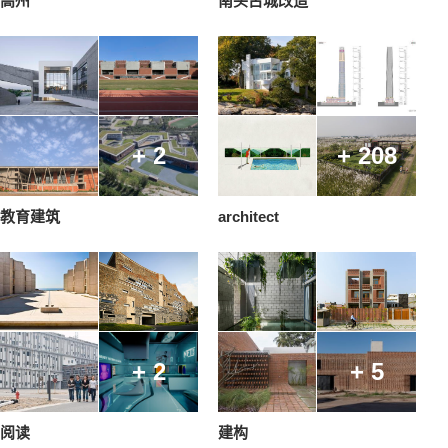
高州
南头古城改造
+ 2
+ 208
教育建筑
architect
+ 2
+ 5
阅读
建构