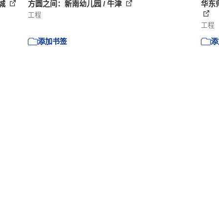
之城
方圆之间：新南幼儿园 / 牛津
华东
工程
工程
添加书签
添