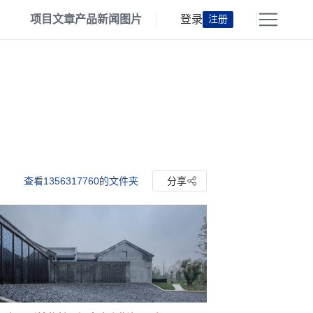
项目
文章
产品
新闻
图片
登录
注册
查看1356317760的文件夹
分享