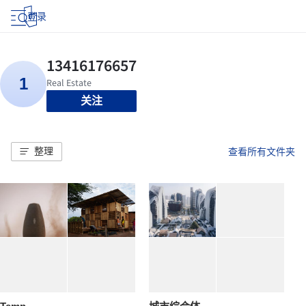
登录
关注
整理
查看所有文件夹