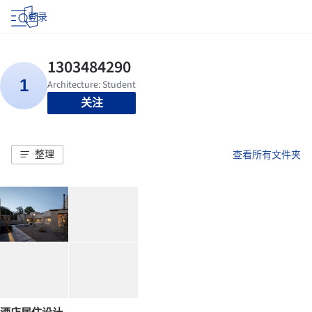
登录
关注
整理
查看所有文件夹