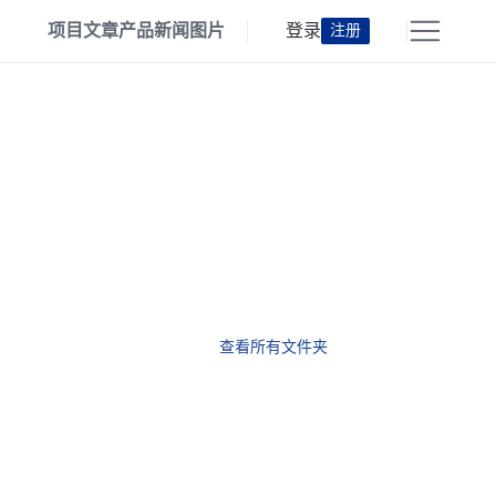
项目
文章
产品
新闻
图片
登录
注册
查看所有文件夹