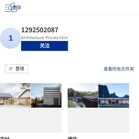
登录
关注
整理
查看所有文件夹