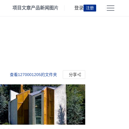
项目
文章
产品
新闻
图片
登录
注册
查看1270001205的文件夹
分享