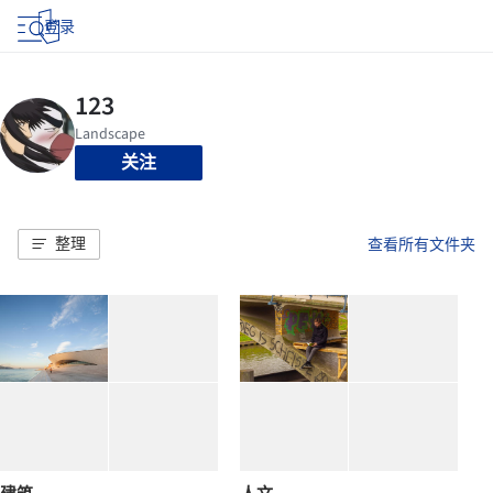
登录
关注
整理
查看所有文件夹