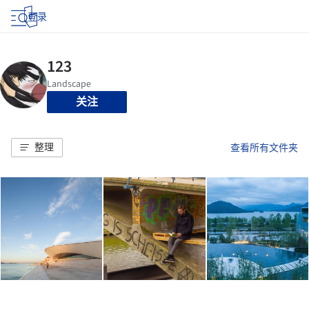
登录
关注
整理
查看所有文件夹