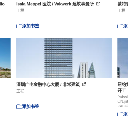
io
Isala Meppel 医院 / Vakwerk 建筑事务所
蒙特雷
工程
工程
添加书签
添
深圳广电金融中心大厦 / 非常建筑
纽约
开工
工程
[miss
CN.js
transl
添加书签
添