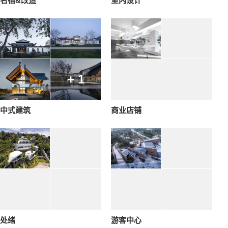
名宿&改造
室内设计
+ 1
中式建筑
商业店铺
处绪
游客中心