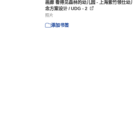
画廊 看得见森林的幼儿园 - 上海紫竹领仕幼
念方案设计 / UDG - 2
照片
添加书签