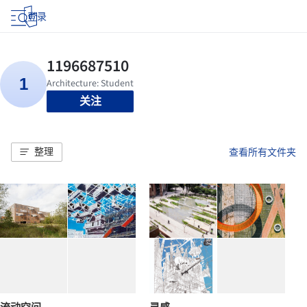
登录
关注
整理
查看所有文件夹