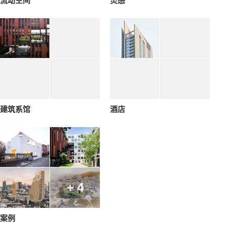
流动空间
灵感
建筑系馆
酒店
+ 4
案例