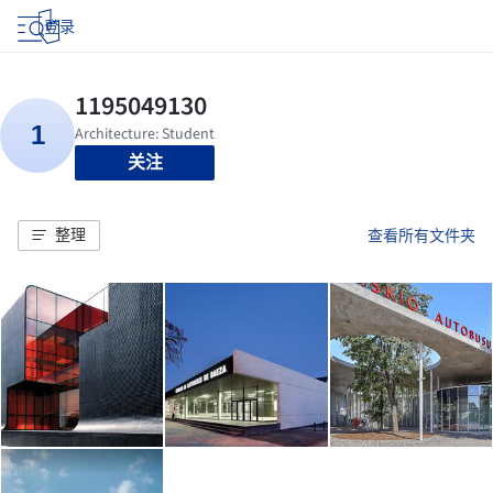
登录
关注
整理
查看所有文件夹