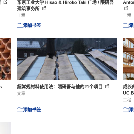
所
东京工业大学 Hisao & Hiroko Taki 广场 / 隈研吾
Ant
建筑事务所
工程
工程
添加书签
添
es
超常规材料使用法：隈研吾与他的21个项目
成长的巢
UC Be
文章
工程
添加书签
添