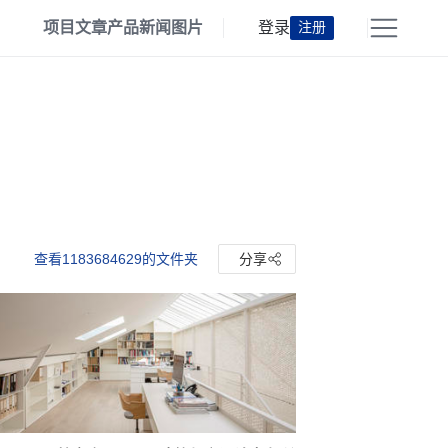
项目
文章
产品
新闻
图片
登录
注册
查看1183684629的文件夹
分享