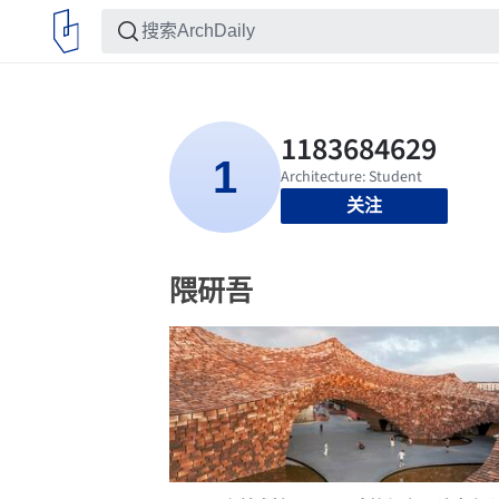
关注
隈研吾