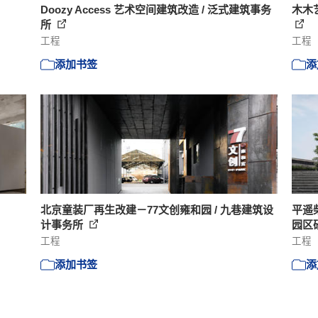
Doozy Access 艺术空间建筑改造 / 泛式建筑事务
木木艺
所
工程
工程
添加书签
添
北京童装厂再生改建－77文创雍和园 / 九巷建筑设
平遥
计事务所
园区
工程
工程
添加书签
添