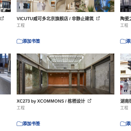
VICUTU威可多北京旗舰店 / 非静止建筑
陶瓷之家
工程
工程
添加书签
添
XC273 by XCOMMONS / 栋栖设计
湖南
工程
工程
添加书签
添