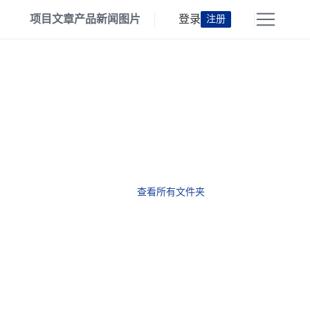
项目
文章
产品
新闻
图片
登录
注册
查看所有文件夹