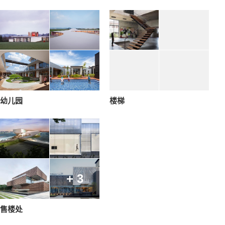
幼儿园
楼梯
+ 3
售楼处