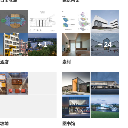
日常收藏
建筑系馆
+ 1
+ 24
酒店
素材
坡地
图书馆