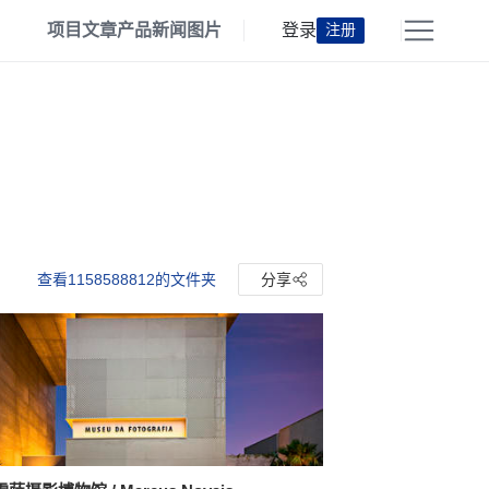
项目
文章
产品
新闻
图片
登录
注册
查看1158588812的文件夹
分享