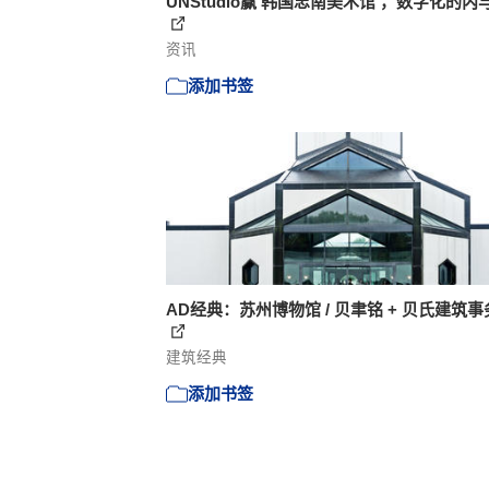
UNStudio赢‘韩国忠南美术馆’，数字化的内
资讯
添加书签
AD经典：苏州博物馆 / 贝聿铭 + 贝氏建筑
建筑经典
添加书签