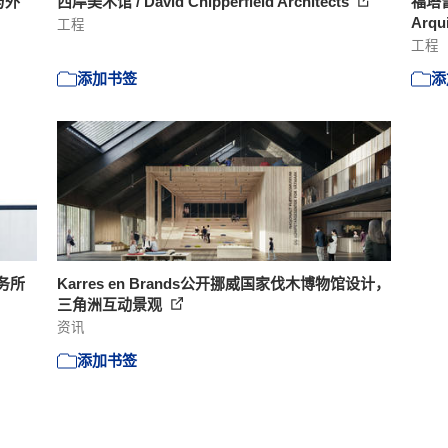
与外
西岸美术馆 / David Chipperfield Architects
福塔雷
Arqu
工程
工程
添加书签
添
事务所
Karres en Brands公开挪威国家伐木博物馆设计，
三角洲互动景观
资讯
添加书签