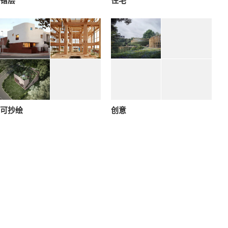
错层
住宅
可抄绘
创意