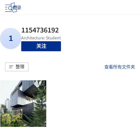
登录
关注
整理
查看所有文件夹