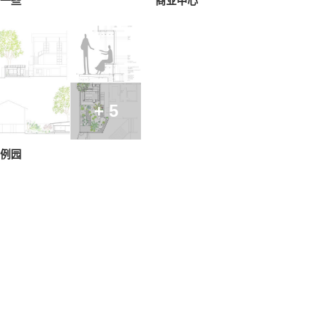
一些
商业中心
+ 5
例园