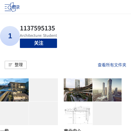
登录
关注
整理
查看所有文件夹