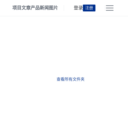
项目
文章
产品
新闻
图片
登录
注册
查看所有文件夹