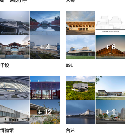
研一课设小学
大师
+ 4
+ 6
毕设
891
+ 12
+ 1
博物馆
台达