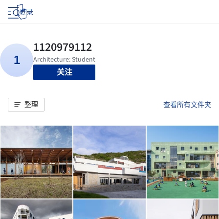
登录
关注
整理
查看所有文件夹