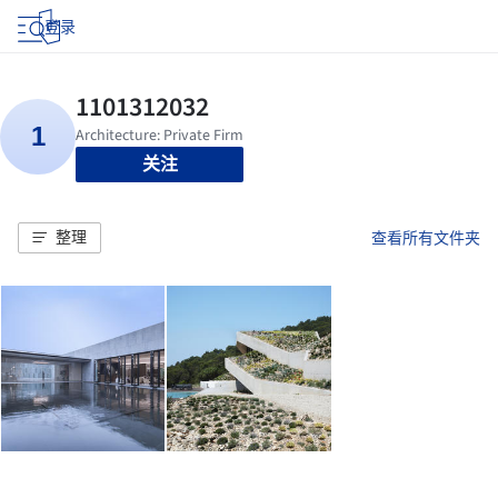
登录
关注
整理
查看所有文件夹