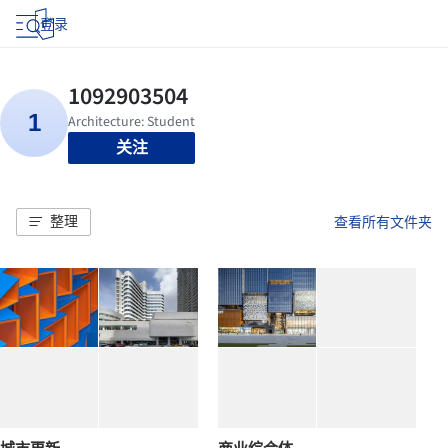
登录
关注
整理
查看所有文件夹